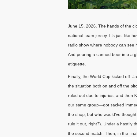
――――――――――――――-
June 15, 2026. The hands of the clo
national team jersey. It’s just like
radio show where nobody can see him
And pouring a canned beer into a gla
etiquette.
Finally, the World Cup kicked off. J
the situation both on and off the 
ruled out due to injuries, and then
our same group—got sacked immediat
the shop, but who would’ve thought 
rule it out, right?). Under a hasti
the second match. Then, in the fin