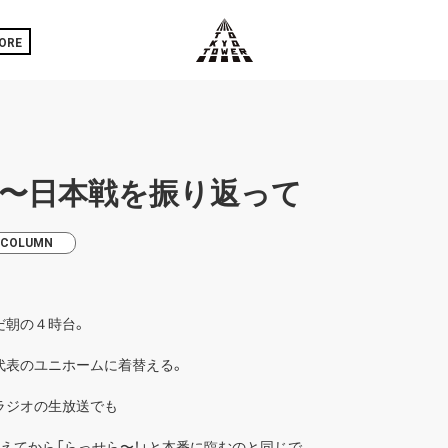
ORE
杯 〜日本戦を振り返って
COLUMN
だ朝の４時台。
代表のユニホームに着替える。
ラジオの生放送でも
えてから「らっせら〜！」と本番に臨むのと同じで、