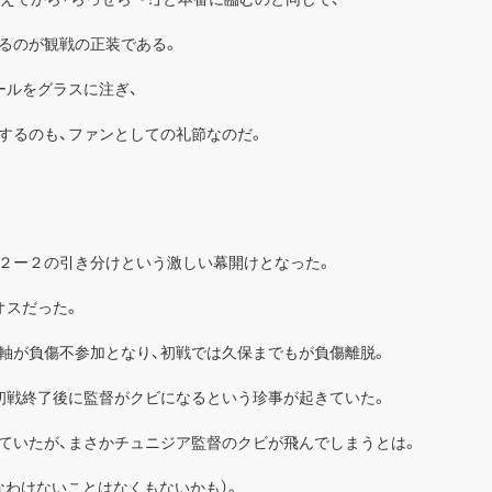
るのが観戦の正装である。
ールをグラスに注ぎ、
するのも、ファンとしての礼節なのだ。
。
２ー２の引き分けという激しい幕開けとなった。
オスだった。
主軸が負傷不参加となり、初戦では久保までもが負傷離脱。
初戦終了後に監督がクビになるという珍事が起きていた。
ていたが、まさかチュニジア監督のクビが飛んでしまうとは。
なわけないことはなくもないかも）。