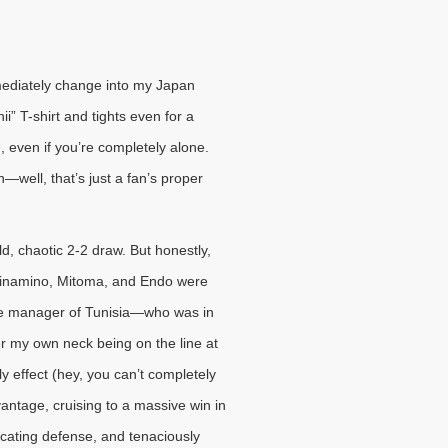
mmediately change into my Japan
i” T-shirt and tights even for a
 even if you’re completely alone.
n—well, that’s just a fan’s proper
d, chaotic 2-2 draw. But honestly,
e Minamino, Mitoma, and Endo were
 the manager of Tunisia—who was in
r my own neck being on the line at
y effect (hey, you can’t completely
antage, cruising to a massive win in
cating defense, and tenaciously