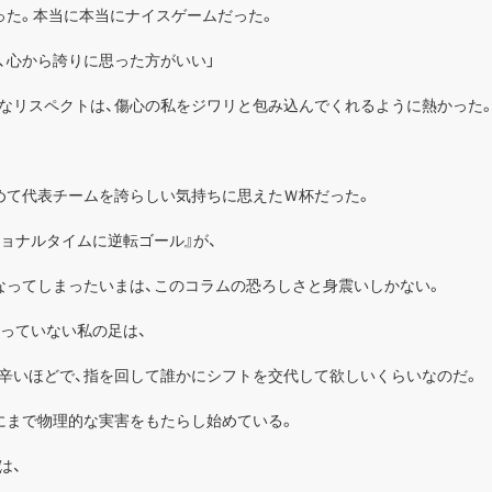
った。本当に本当にナイスゲームだった。
、心から誇りに思った方がいい」
なリスペクトは、傷心の私をジワリと包み込んでくれるように熱かった
めて代表チームを誇らしい気持ちに思えたＷ杯だった。
ョナルタイムに逆転ゴール』が、
なってしまったいまは、このコラムの恐ろしさと身震いしかない。
蹴っていない私の足は、
辛いほどで、指を回して誰かにシフトを交代して欲しいくらいなのだ。
にまで物理的な実害をもたらし始めている。
は、