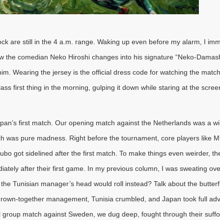
ck are still in the 4 a.m. range. Waking up even before my alarm, I i
 how the comedian Neko Hiroshi changes into his signature “Neko-Damashi
. Wearing the jersey is the official dress code for watching the match,
ss first thing in the morning, gulping it down while staring at the scree
apan’s first match. Our opening match against the Netherlands was a wil
pitch was pure madness. Right before the tournament, core players lik
 Kubo got sidelined after the first match. To make things even weirder,
ely after their first game. In my previous column, I was sweating ove
the Tunisian manager’s head would roll instead? Talk about the butterfl
ly thrown-together management, Tunisia crumbled, and Japan took full adv
al group match against Sweden, we dug deep, fought through their suffo