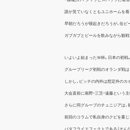
誰が見ていなくともユニホームを着
早朝だろうが寝起きだろうが、缶ビ
ガブガブとビールを飲みながら観戦
いよいよ始まったＷ杯。日本の初戦
グループリーグ初戦のオランダ戦は
しかし、ピッチの内外は想定外のカ
大会直前に南野・三笘・遠藤という
さらに同グループのチュニジアは、
前回のコラムで私自身のクビを案じ
バタフライエフェクトである（そん