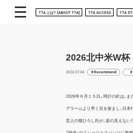
toggle navigation
TTA
とは？
[ABOUT TTA]
TTA ACCESS
TTA ST
2026北中米W
2026.07.04
Recommend
2026年６月１５日。時計の針は、ま
アラームより早く目を覚まし、日本
芸人の猫ひろし氏が、姿の見えない
「猫魂」のＴシャツとスパッツに着替