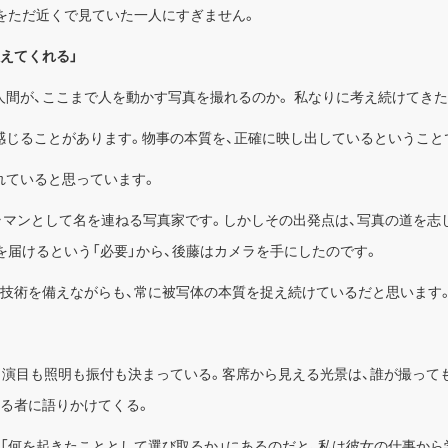
をただ近くで見ていた一人にすぎません。
えてくれる」
人間が、ここまで人を動かす写真を撮れるのか。 私なりに考え続けてきた
感じることがあります。物事の本質を、正確に映し出しているということ
れていると思っています。
メラマンとして名を連ねる写真家です。しかしその出発点は、写真の道を志
を届けるという「必要」から、後藤はカメラを手にしたのです。
な技術を備えながらも、常に被写体の本質を捉え続けているだと思います
。演目も照明も振付も決まっている。客席から見える光景は、誰が撮って
観る者に語りかけてくる。
、「何を起きたこととして選び取るか」にあるのだと、私は彼女の仕事から