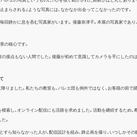
、バレエの写真というものに、心を強く動かされた経験がほとんどありま
ち止まらされる」ような写真には、なかなか出会ってこなかったのです。
で毎回静かに息を呑む写真家がいます。 後藤奈津子。本展の写真家であり
。
文章の核心です。
何の接点もない人間でした。後藤が初めて意識してカメラを手にしたのは、
て
斉に降りました。私たちの教室も、バレエ団も例外ではなく、お客様の前で
を模索し、オンライン配信にも活路を求めました。活動を継続するため、
した。
とすら知らなかった人が、配信設計を組み、静止画を撮り、いつしかその