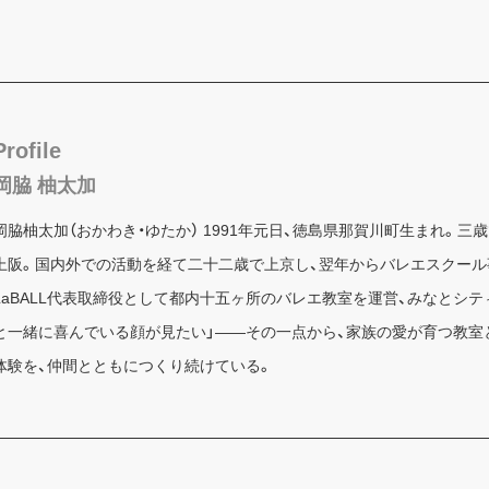
Profile
岡脇 柚太加
岡脇柚太加（おかわき・ゆたか） 1991年元日、徳島県那賀川町生まれ。
上阪。国内外での活動を経て二十二歳で上京し、翌年からバレエスクール
LaBALL代表取締役として都内十五ヶ所のバレエ教室を運営、みなとシテ
と一緒に喜んでいる顔が見たい」——その一点から、家族の愛が育つ教室
体験を、仲間とともにつくり続けている。