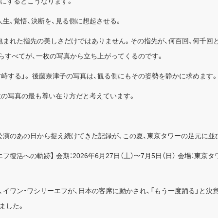
葉にするとこうなります。
生、覚悟、決断を、見る側に想起させる。
包まれた指先の美しさだけではありません。その指先が、何百回、何千回
れらすべてが、一枚の写真から立ち上がってくるのです。
対峙する」。 後藤奈津子の写真は、観る側にもその姿勢を静かに求めます。
枚の写真の最も尊い在り方だと考えています。
公演のあの日から捉え続けてきた記録が、この夏、東京タワーの足元に並
ワシリーエフ復活への軌跡】 会期：2026年6月27日（土）〜7月5日（日） 会場：東
、イワン・ワシリーエフが、日本の客席に動かされ、「もう一度踊る」と決
ました。