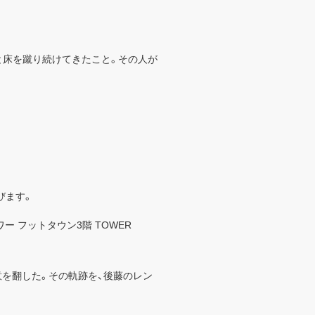
と床を蹴り続けてきたこと。その人が
びます。
京タワー フットタウン3階 TOWER
意を翻した。その軌跡を、後藤のレン