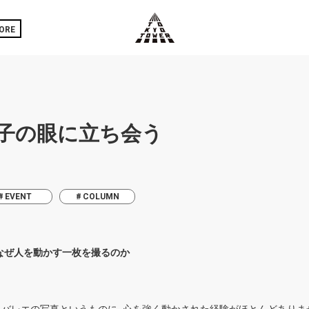
ORE
津子の眼に立ち会う
EVENT
COLUMN
なぜ人を動かす一枚を撮るのか