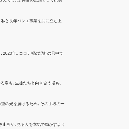
せんでした。舞台の記録としては美
、私と長年バレエ事業を共に立ち上
2020年。コロナ禍の混乱の只中で
踊る場も、生徒たちと向き合う場も、
希望の光を届けるため。その手段の一
静止画が、見る人を本気で動かすよう