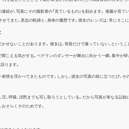
の連続が、写真にその撮影者の「見ているもの」を刻みます。 後藤が見て
させてきた、意志の軌跡と、身体の履歴です。彼女のレンズは、常にそこ
と
欠かせないことがあります。 彼女は、視覚だけで撮っていない、というこ
で聞こえる気がする。ベテランのダンサーが舞台に向かう一瞬、集中が研
う語ります。
い表情を浮かべてきたものです。しかし、彼女の写真の前に立つたび、そ
、圧、呼吸、沈黙までも写し取ろうとしている。だから写真が単なる記録に
、おそらくそのためです。