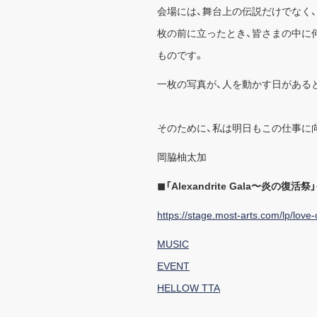
会場には、舞台上の伝説だけでなく
枚の前に立ったとき、皆さまの中に
ものです。
一枚の写真が、人を動かす日がある
そのために、私は明日もこの仕事に
岡脇柚太加
◼︎「Alexandrite Gala〜炎の
https://stage.most-arts.com/lp/love-o
MUSIC
EVENT
HELLOW TTA