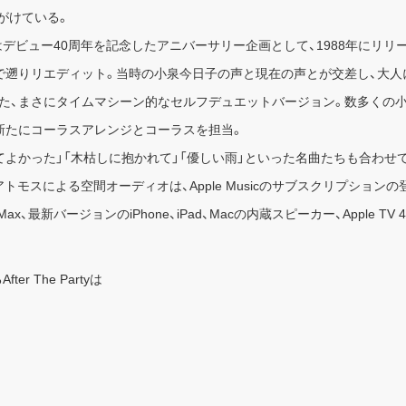
手がけている。
22」はデビュー40周年を記念したアニバーサリー企画として、1988年に
で遡りリエディット。当時の小泉今日子の声と現在の声とが交差し、大人に
た、まさにタイムマシーン的なセルフデュエットバージョン。数多くの小
新たにコーラスアレンジとコーラスを担当。
てよかった」「木枯しに抱かれて」「優しい雨」といった名曲たちも合わせ
ビーアトモスによる空間オーディオは、Apple Musicのサブスクリプシ
ds Max、最新バージョンのiPhone、iPad、Macの内蔵スピーカー、Apple T
r The Partyは