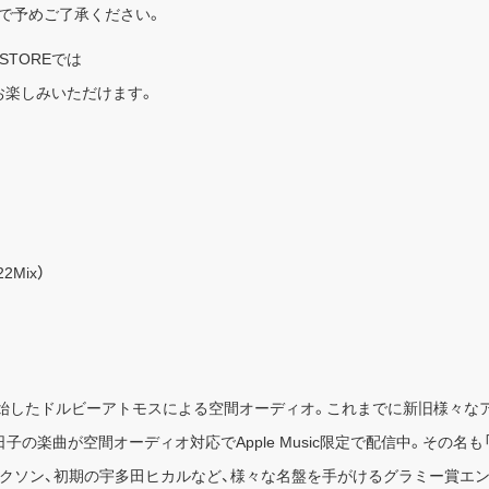
で予めご了承ください。
STOREでは
源をお楽しみいただけます。
2Mix）
ら提供を開始したドルビーアトモスによる空間オーディオ。これまでに新旧様
楽曲が空間オーディオ対応でApple Music限定で配信中。その名も「KOI
ソン、初期の宇多田ヒカルなど、様々な名盤を手がけるグラミー賞エンジニア