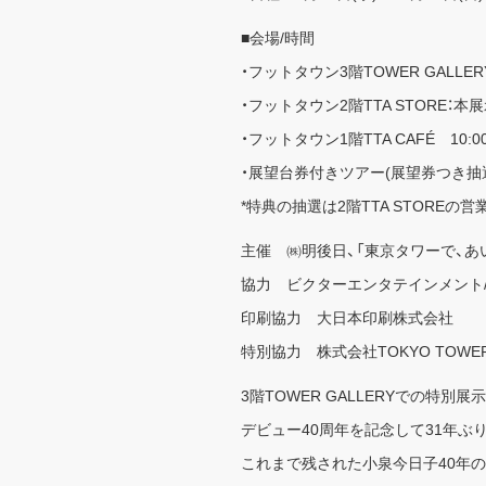
■会場/時間
・フットタウン3階TOWER GALLERY
・フットタウン2階TTA STORE：本
・フットタウン1階TTA CAFÉ 10:00
・展望台券付きツアー(展望券つき抽選特典
*特典の抽選は2階TTA STOREの
主催 ㈱明後日、「東京タワーで、あ
協力 ビクターエンタテインメント
印刷協力 大日本印刷株式会社
特別協力 株式会社TOKYO TOWE
3階TOWER GALLERYでの特別
デビュー40周年を記念して31年
これまで残された小泉今日子40年