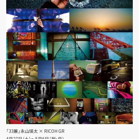
「33展」永山瑛太 × RICOH GR
4月27日（土）～5月6日（祝・月）