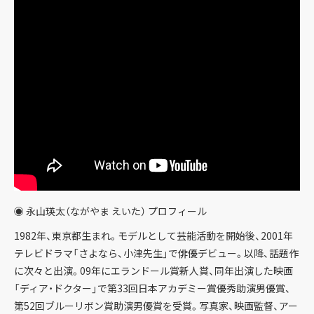
◉ 永山瑛太（ながやま えいた） プロフィール
1982年、東京都生まれ。モデルとして芸能活動を開始後、2001年
テレビドラマ「さよなら、小津先生」で俳優デビュー。以降、話題作
に次々と出演。09年にエランドール賞新人賞、同年出演した映画
「ディア・ドクター」で第33回日本アカデミー賞優秀助演男優賞、
第52回ブルーリボン賞助演男優賞を受賞。写真家、映画監督、アー