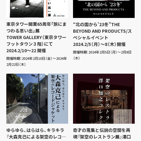
東京タワー開業65周年「旅にま
“北の国から’23冬”THE
つわる思い出」展
BEYOND AND PRODUCTS/ス
TOWER GALLERY（東京タワー
ペシャルイベント
フットタウン３階）にて
2024.2/5（月）～8（木）開催
2024.2/10〜22 開催
開催時期：2024年2月5日（月）～2月8日
（木）
開催時期：2024年2月10日（金）～2024年
2月22日（木）
ゆらゆら、はらはら、キラキラ
奇才の蒐集と伝説の空間を再
『大森克己による架空のレコ―
現『架空のレストラン展』澤口