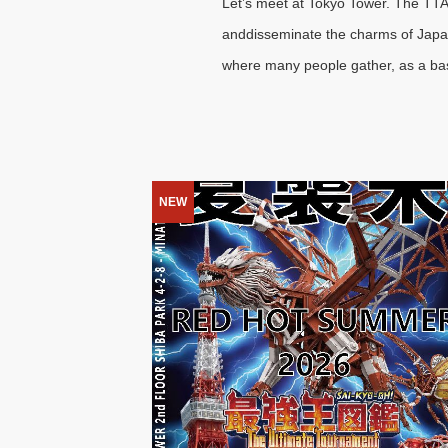
Let’s meet at Tokyo Tower. The TTA 
anddisseminate the charms of Japan, 
where many people gather, as a bas
NEW