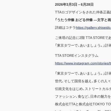
2026年3月3日－6月28日
TTAロゴデザインをされた仲条正義
「うたう仲條 おどる仲條 ―文字と画
詳細はコチラ
https://gallery.shiseid
ご来塔の記念に2階 TTA STORE
「東京タワーで、あいましょう。」計
TTA STOREインスタグラム
https://www.instagram.com/stories/
「東京タワーで、あいましょう。」計画
世代、そして国境を越え、多くの人
伝統文化をはじめ、ストリートカルチ
ファッション、食など、日本の魅力
株式会社TTAと株式会社TOKYO 