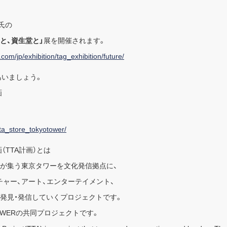
氏の
と、資生堂と」
展を開催されます。
o.com/jp/exhibition/tag_exhibition/future/
であいましょう。
画
tta_store_tokyotower/
（TTA計画）とは
々が集う東京タワーを文化発信拠点に、
ャー、アート、エンターテイメント、
を発見・発信していくプロジェクトです。
TOWERの共同プロジェクトです。