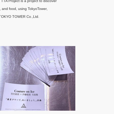
TTA Project is a project to discover
n, and food, using TokyoTower,
and TOKYO TOWER Co.,Ltd.