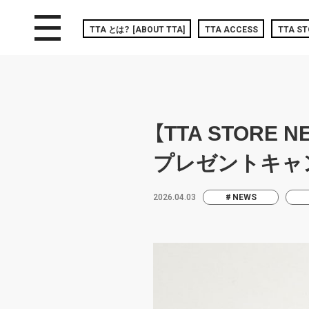
toggle navigation
TTA
とは？
[ABOUT TTA]
TTA ACCESS
TTA ST
【TTA STOR
プレゼントキャ
2026.04.03
NEWS