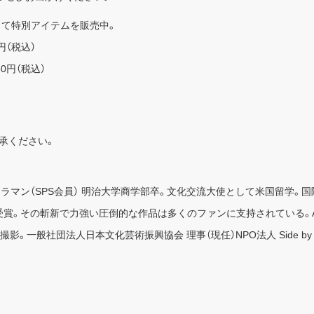
して特別アイテムを販売中。
円（税込）
50円（税込）
承ください。
ロカメラマン（SPS会員） 明治大学商学部卒。文化交流大使として米国留学。
。その斬新で力強い圧倒的な作品は多くのファンに支持されている。Alexan
般社団法人日本文化芸術振興協会 理事（現任）NPO法人 Side by side I