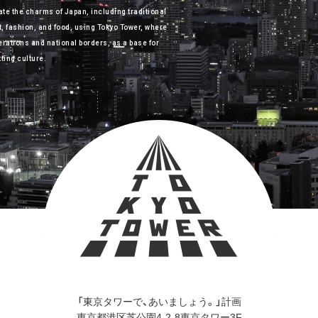
ate the charms of Japan, including traditional
nt, fashion, and food, using Tokyo Tower, where
rations and national borders, as a base for
ting culture.
「東京タワーで、あいましょう。」計画
東京都港区芝公園4-2-8東京タワー3F