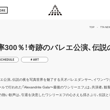
ORE
TOP
TTA NE
300％！奇跡のバレエ公演、伝説
SCHEDULE
ART
レエ公演、伝説の夜を写真世界を魅了する天才バレエダンサー、イワン・
ールで行われた「Alexandrite Gala〜最後のワシリーエフ」は、共演
の熱い歓声は、引退を決意したワシリーエフの心さえも揺さぶり、伝説と