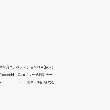
国際写真コンペティションEPA（伊）に
drite Galaでは公式撮影チー
nternational理事（現任）株式会