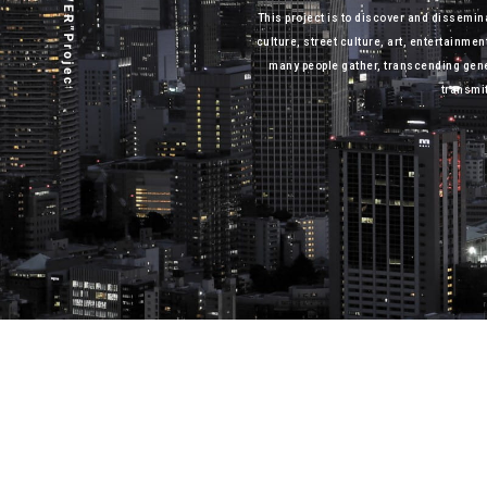
This project is to discover and dissemin
culture, street culture, art, entertainme
many people gather, transcending gene
transmit