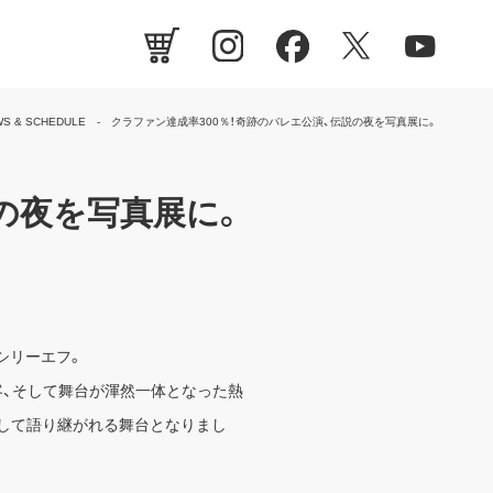
WS & SCHEDULE
クラファン達成率300％！奇跡のバレエ公演、伝説の夜を写真展に。
の夜を写真展に。
ワシリーエフ。
者、観客、そして舞台が渾然一体となった熱
して語り継がれる舞台となりまし